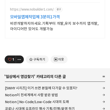
로봇축구.4족보행로봇.드론축구.
드로잉로봇.VR솜사탕자전거발전기.
https://www.nobuilder1.com/
광고
뇌파체험
모바일앱제작업체 3분의1가격
비싼개발하지마세요.기획부터 개발,유지 보수까지 앱개발,
아이디어만 있어도 개발가능
1
구독하기
이웃
'
일상에서 영감찾기
' 카테고리의 다른 글
[5WHY 시리즈] 이거 쓰면 본질에 다가갈 수 있겠지?
Notion이 전세계에서 사랑 받은 방법
Notion | No-Code/Low-Code 시대의 도래
코로나 시대에 오프라인 행사 기획/진행/운영 하기