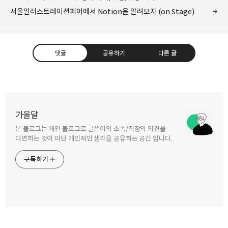
서울일러스트레이션페어에서 Notion을 알려보자 (on Stage)
댓글
공유하기
다른 글
가을달
본 블로그는 개인 블로그로 글쓴이의 소속/직장의 의견을
구독하기
카카오톡
라인
트위터
대변하는 것이 아닌 개인적인 생각을 공유하는 공간 입니다.
구독하기
2022.08.04
[5WHY 시리즈] 이거 쓰면 본질에
2022.07.31
다가갈 수 있겠지?
Notion이 전세계에서 사랑 받은 방법
카카오스토리
밴드
네이버 블로그
Pocke