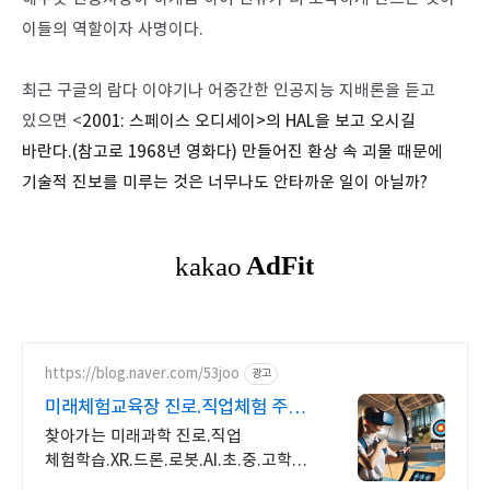
이들의 역할이자 사명이다.
최근 구글의 람다 이야기나 어중간한 인공지능 지배론을 듣고
있으면 <
2001: 스페이스 오디세이>의 HAL을 보고 오시길
바란다.(참고로 1968년 영화다) 만들어진 환상 속 괴물 때문에
기술적 진보를 미루는 것은 너무나도 안타까운 일이 아닐까?
https://blog.naver.com/53joo
광고
미래체험교육장 진로.직업체험 주말
상담 가능 1:1교육
찾아가는 미래과학 진로.직업
체험학습.XR.드론.로봇.AI.초.중.고학교.
지역축제 휴먼로봇.